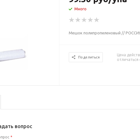
Много
Мешок полипропиленовый // РОССИЯ
Цена действ
Поделиться
отличаться 
адать вопрос
опрос
*