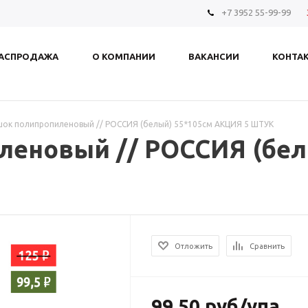
+7 3952 55-99-99
АСПРОДАЖА
О КОМПАНИИ
ВАКАНСИИ
КОНТА
ок полипропиленовый // РОССИЯ (белый) 55*105см АКЦИЯ 5 ШТУК
еновый // РОССИЯ (бел
Отложить
Сравнить
99.50
руб
/упа