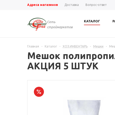
Адреса магазинов
Доставка
Вопрос-ответ
КАТАЛОГ
Р
Сеть
строймаркетов
Главная
-
Каталог
-
ХОЗ.ИНВЕНТАРЬ
-
Мешки
-
Меш
Мешок полипропил
АКЦИЯ 5 ШТУК