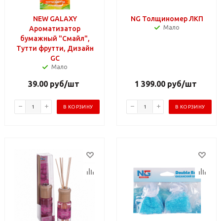
NEW GALAXY
NG Толщиномер ЛКП
Мало
Ароматизатор
бумажный "Смайл",
Тутти фрутти, Дизайн
GC
Мало
39.00
руб
/шт
1 399.00
руб
/шт
В КОРЗИНУ
В КОРЗИНУ