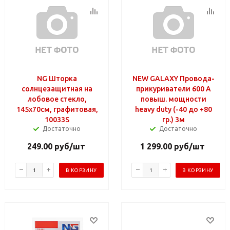
NG Шторка
NEW GALAXY Провода-
солнцезащитная на
прикуриватели 600 А
лобовое стекло,
повыш. мощности
145x70см, графитовая,
heavy duty (-40 до +80
10033S
гр.) 3м
Достаточно
Достаточно
249.00
руб
/шт
1 299.00
руб
/шт
В КОРЗИНУ
В КОРЗИНУ