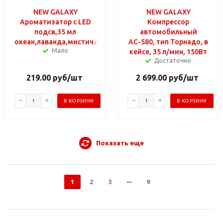
NEW GALAXY
NEW GALAXY
Ароматизатор с LED
Компрессор
подсв,35 мл
автомобильный
океан,лаванда,мистич.сад,летн.бриз,цитрус,райск.насл
АС-580, тип Торнадо, в
Мало
кейсе, 35 л/мин, 150Вт
Достаточно
219.00
руб
/шт
2 699.00
руб
/шт
В КОРЗИНУ
В КОРЗИНУ
Показать еще
1
2
3
9