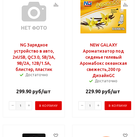
NG Зарядное
NEW GALAXY
устройство в авто,
Ароматизатор под
2xUSB, QC3.0, 5В/3А,
сиденье гелевый
9В/2А, 12В/1.5А,
Аромабокс океанская
блистер, пластик
свежесть,200 гр
Достаточно
ДизайнGC
Достаточно
299.90
руб
/шт
229.90
руб
/шт
В КОРЗИНУ
В КОРЗИНУ