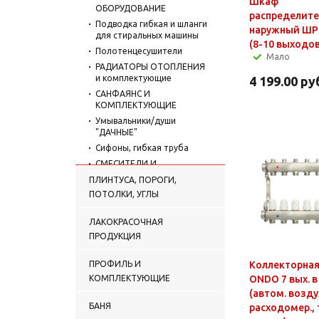
Шкаф
ОБОРУДОВАНИЕ
распределит
Подводка гибкая и шланги
наружный ШР
для стиральных машины
(8-10 выходов
Полотенцесушители
Мало
РАДИАТОРЫ ОТОПЛЕНИЯ
и комплектующие
4 199.00
ру
САНФАЯНС И
КОМПЛЕКТУЮЩИЕ
Умывальники/души
"ДАЧНЫЕ"
Сифоны, гибкая труба
СМЕСИТЕЛИ И
КОМПЛЕКТУЮЩИЕ
ПЛИНТУСА, ПОРОГИ,
Счетчики воды,
ПОТОЛКИ, УГЛЫ
манометры
Уплотнительные
ЛАКОКРАСОЧНАЯ
материалы, манжеты
ПРОДУКЦИЯ
ТРУБЫ И ФИТИНГИ
(Фасонные части)
ПРОФИЛЬ И
Коллекторная
Фильтры для воды
КОМПЛЕКТУЮЩИЕ
ONDO 7 вых. в
бытовые
(автом. возду
Хомуты сантехнические
БАНЯ
расходомер., 
Труба изоляционная