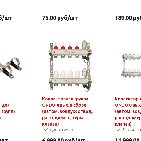
б
/шт
75.00
руб
/шт
189.00
ру
Коллекторная группа
Коллекторн
 для
ONDO 4 вых. в сборе
ONDO 8 вых.
 группы
(автом. воздухоотвод.,
(автом. воз
)
расходомер., терм.
расходомер.
клапан)
клапан)
Достаточно
Достато
/шт
6 999.00
руб
/шт
11 999.00