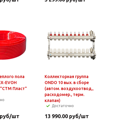
еплого пола
Коллекторная группа
EX-EVOH
ONDO 10 вых. в сборе
 "CTM Пласт"
(автом. воздухоотвод.,
расходомер., терм.
чно
клапан)
Достаточно
руб
/шт
13 990.00
руб
/шт