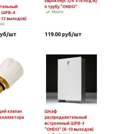
Евроконус 3/4"х16 под м/
ительный
п трубу "ONDO"
Много
й ШРВ-4
-12 выходов)
чно
уб
/шт
119.00
руб
/шт
ий клапан
Шкаф
 коллектора
распределительный
встроенный ШРВ-3
"ONDO" (8-10 выходов)