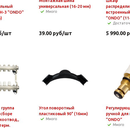
Монтажная шина
Шкаф
ельный
универсальная (16-20 мм)
распредел
Много
Н-3 "ONDO"
встроенны
)
"ONDO" (11
Достато
б
/шт
39.00
руб
/шт
5 990.00
р
 группа
Угол поворотный
Регулирующ
 сборе
пластиковый 90° (16мм)
ручной для
Много
хоотвод.,
"ONDO"
Много
терм.