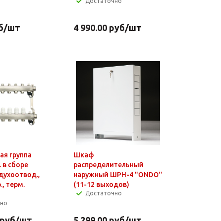
Достаточно
б
/шт
4 990.00
руб
/шт
ая группа
Шкаф
 в сборе
распределительный
духоотвод.,
наружный ШРН-4 "ONDO"
, терм.
(11-12 выходов)
Достаточно
чно
руб
/шт
5 299.00
руб
/шт