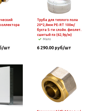
ический
Труба для теплого пола
 коллектора
20*2,8мм PE-RT 100м/
бухта 5-ти слойн. фиолет.
сшитый пэ (62,9р/м)
Мало
б
/шт
6 290.00
руб
/шт