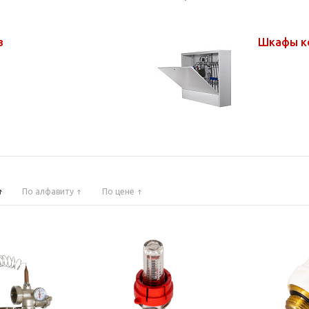
в
Шкафы к
По алфавиту
По цене