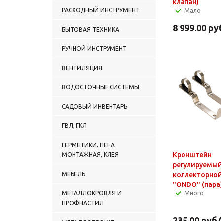
клапан)
ВОДЯНЫЕ ТЕПЛЫЕ ПОЛЫ
РАСХОДНЫЙ ИНСТРУМЕНТ
Мало
(трубы и комлектующие)
8 999.00
ру
БЫТОВАЯ ТЕХНИКА
РУЧНОЙ ИНСТРУМЕНТ
ВЕНТИЛЯЦИЯ
ВОДОСТОЧНЫЕ СИСТЕМЫ
САДОВЫЙ ИНВЕНТАРЬ
ГВЛ, ГКЛ
ГЕРМЕТИКИ, ПЕНА
Кронштейн
МОНТАЖНАЯ, КЛЕЯ
регулируемый
МЕБЕЛЬ
коллекторной
"ONDO" (пара
МЕТАЛЛОКРОВЛЯ И
Много
ПРОФНАСТИЛ
235.00
руб