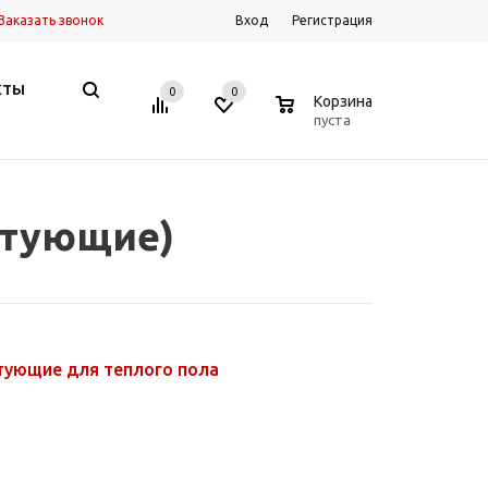
Заказать звонок
Вход
Регистрация
КТЫ
0
0
0
Корзина
пуста
ктующие)
тующие для теплого пола