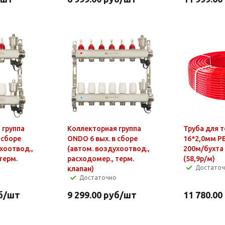
 группа
Коллекторная группа
Труба для т
 сборе
ONDO 6 вых. в сборе
16*2,0мм P
хоотвод.,
(автом. воздухоотвод.,
200м/бухта
терм.
расходомер., терм.
(58,9р/м)
Достато
клапан)
Достаточно
б
/шт
9 299.00
руб
/шт
11 780.00