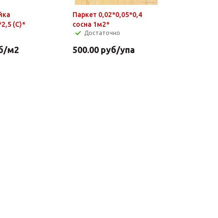
йка
Паркет 0,02*0,05*0,4
2,5 (C)*
сосна 1м2*
Достаточно
б
/м2
500.00
руб
/упа