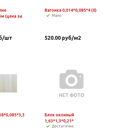
лие
Вагонка 0,014*0,085*4 (0)
Мало
3м (цена за
б
/шт
520.00
руб
/м2
18*0,085*3,3
Блок оконный
1,63*1,3*0,21*
Достаточно