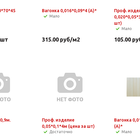
0*70*45
Вагонка 0,016*0,09*4 (A)*
Проф. изде
Мало
0,020*0,05*
шт)
Мало
/шт
315.00
руб
/м2
105.00
ру
0,9м.
Проф. изделие
Вагонка 0,0
0,05*0,1*4м (цена за шт)
(A)*
Достаточно
Мало