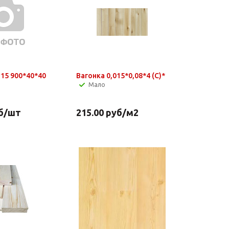
15 900*40*40
Вагонка 0,015*0,08*4 (C)*
Мало
б
/шт
215.00
руб
/м2