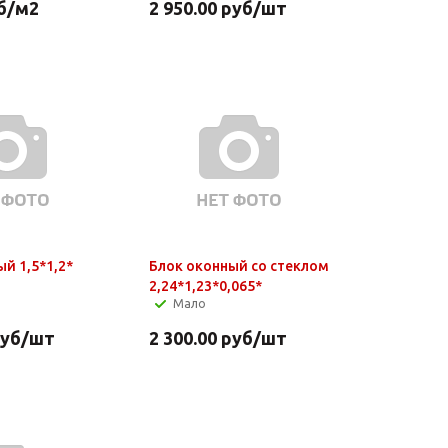
б
/м2
2 950.00
руб
/шт
й 1,5*1,2*
Блок оконный со стеклом
2,24*1,23*0,065*
Мало
уб
/шт
2 300.00
руб
/шт