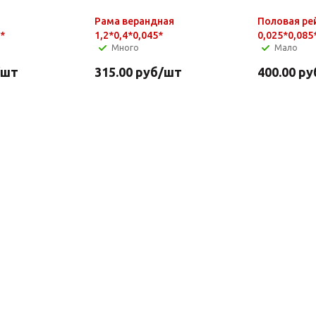
Рама верандная
Половая ре
*
1,2*0,4*0,045*
0,025*0,085*
Много
Мало
/шт
315.00
руб
/шт
400.00
ру