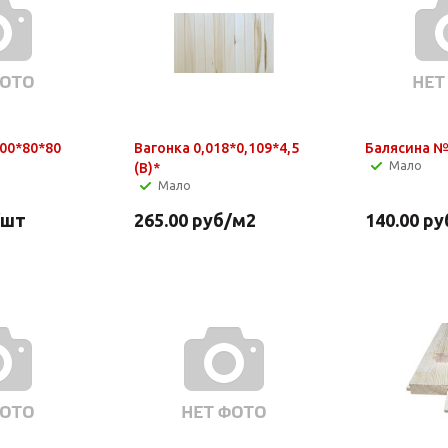
00*80*80
Вагонка 0,018*0,109*4,5
Балясина №
Мало
(B)*
Мало
/шт
265.00
руб
/м2
140.00
ру