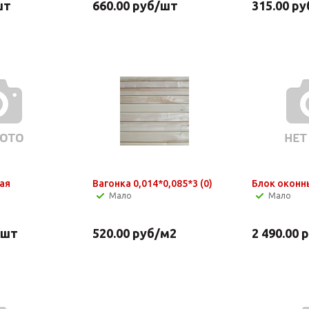
шт
660.00
руб
/шт
315.00
ру
ая
Вагонка 0,014*0,085*3 (0)
Блок оконны
Мало
Мало
/шт
520.00
руб
/м2
2 490.00
р