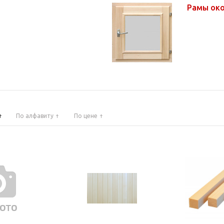
Рамы ок
По алфавиту
По цене