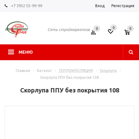
+7 3952 55-99-99
Вход
Регистрация
0
0
0
Сеть строймаркетов
МЕНЮ
Главная
-
Каталог
-
ТЕПЛОИЗОЛЯЦИЯ
-
Скорлупа
-
Скорлупа ППУ без покрытия 108
Скорлупа ППУ без покрытия 108