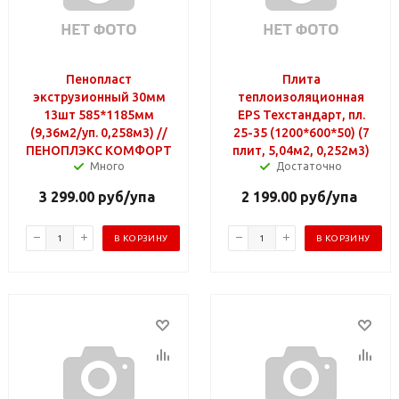
Пенопласт
Плита
экструзионный 30мм
теплоизоляционная
13шт 585*1185мм
EPS Техстандарт, пл.
(9,36м2/уп. 0,258м3) //
25-35 (1200*600*50) (7
ПЕНОПЛЭКС КОМФОРТ
плит, 5,04м2, 0,252м3)
Много
Достаточно
3 299.00
руб
/упа
2 199.00
руб
/упа
В КОРЗИНУ
В КОРЗИНУ