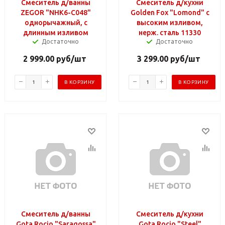
Смеситель д/ванны
Смеситель д/кухни
ZEGOR "NHK6-C048"
Golden Fox "Lomond" с
однорычажный, с
высоким изливом,
длинным изливом
нерж. сталь 11330
Достаточно
Достаточно
2 999.00
руб
/шт
3 299.00
руб
/шт
В КОРЗИНУ
В КОРЗИНУ
Смеситель д/ванны
Смеситель д/кухни
Gota Rocio "Saragossa"
Gota Rocio "Steel"