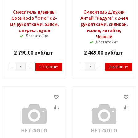
Смеситель д/ванны
Смеситель д/кухни
Gota Rocio "Orio" с 2-
Антей "Радуга" с 2-мя
мя рукоятками, S30см,
рукоятками, силикон.
с перекл. душа
излив, на гайке,
Достаточно
Черный
Достаточно
2 790.00
руб
/шт
2 449.00
руб
/шт
В КОРЗИНУ
В КОРЗИНУ