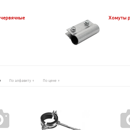
 червячные
Хомуты 
По алфавиту
По цене