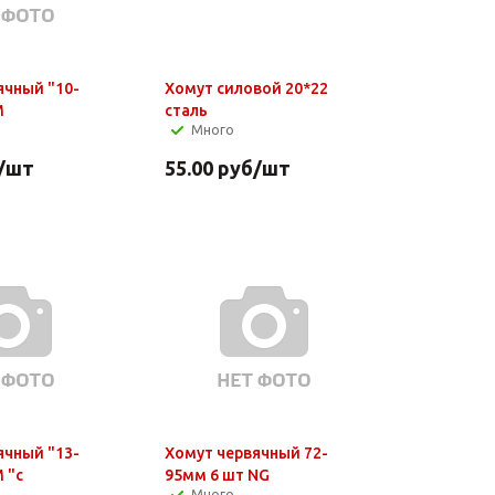
ячный "10-
Хомут силовой 20*22
M
сталь
Много
/шт
55.00
руб
/шт
ячный "13-
Хомут червячный 72-
 "с
95мм 6 шт NG
Много