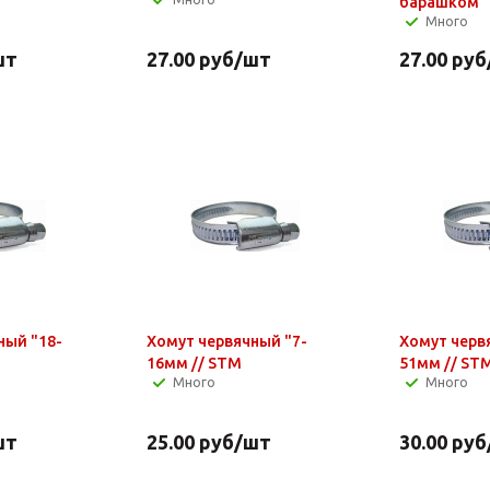
барашком"
Много
шт
27.00
руб
/шт
27.00
руб
ный "18-
Хомут червячный "7-
Хомут черв
16мм // STM
51мм // ST
Много
Много
шт
25.00
руб
/шт
30.00
руб