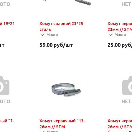
й 19*21
Хомут силовой 23*25
Хомут черв
сталь
23мм // ST
Много
Много
шт
59.00
руб
/шт
25.00
руб
й "7-
Хомут червячный "13-
Хомут черв
26мм // STM
26мм // STM
Много