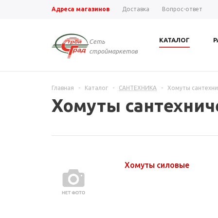
Адреса магазинов
Доставка
Вопрос-ответ
КАТАЛОГ
Р
Сеть
строймаркетов
Главная
-
Каталог
-
САНТЕХНИКА
-
Хомуты сантехни
Хомуты сантехнич
Хомуты силовые