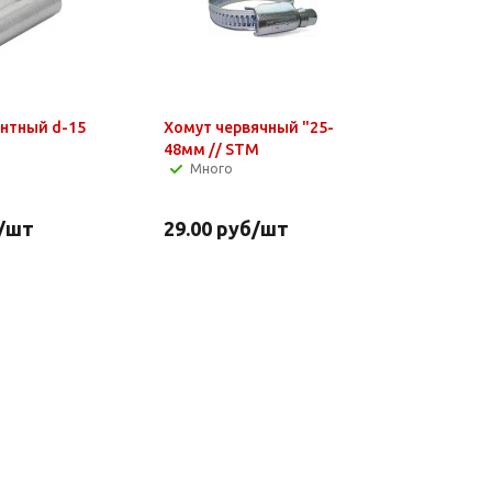
нтный d-15
Хомут червячный "25-
48мм // STM
Много
/шт
29.00
руб
/шт