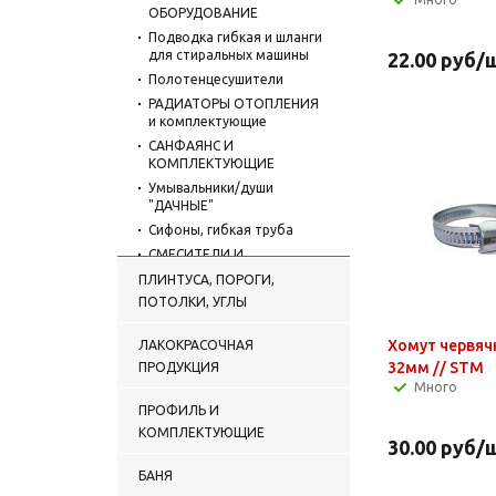
ОБОРУДОВАНИЕ
Подводка гибкая и шланги
для стиральных машины
22.00
руб
/
Полотенцесушители
РАДИАТОРЫ ОТОПЛЕНИЯ
и комплектующие
САНФАЯНС И
КОМПЛЕКТУЮЩИЕ
Умывальники/души
"ДАЧНЫЕ"
Сифоны, гибкая труба
СМЕСИТЕЛИ И
КОМПЛЕКТУЮЩИЕ
ПЛИНТУСА, ПОРОГИ,
Счетчики воды,
ПОТОЛКИ, УГЛЫ
манометры
Уплотнительные
Хомут червяч
ЛАКОКРАСОЧНАЯ
материалы, манжеты
32мм // STM
ПРОДУКЦИЯ
ТРУБЫ И ФИТИНГИ
Много
(Фасонные части)
ПРОФИЛЬ И
Фильтры для воды
КОМПЛЕКТУЮЩИЕ
бытовые
30.00
руб
/
Хомуты сантехнические
БАНЯ
Труба изоляционная