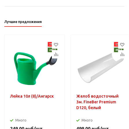
Лучшие предложения
Лейка 10л (8)/Ангарск
Желоб водосточный
3м. FineBer Premium
D120, белый
Много
Много
249.00
руб
/шт
499.00
руб
/шт