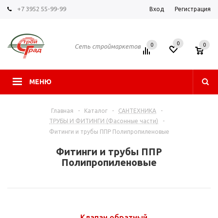
+7 3952 55-99-99
Вход
Регистрация
0
0
0
Сеть строймаркетов
МЕНЮ
Главная
-
Каталог
-
САНТЕХНИКА
-
ТРУБЫ И ФИТИНГИ (Фасонные части)
-
Фитинги и трубы ППР Полипропиленовые
Фитинги и трубы ППР
Полипропиленовые
Клапан обратный