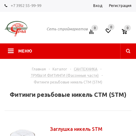
+7 3952 55-99-99
Вход
Регистрация
0
0
0
Сеть строймаркетов
МЕНЮ
Главная
-
Каталог
-
САНТЕХНИКА
-
ТРУБЫ И ФИТИНГИ (Фасонные части)
-
Фитинги резьбовые никель СТМ (STM)
Фитинги резьбовые никель СТМ (STM)
Заглушка никель STM