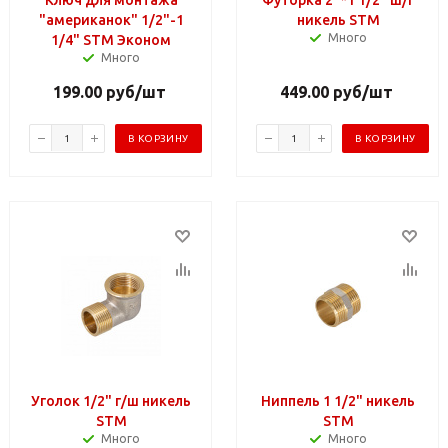
Ключ для монтажа
Футорка 2"*1 1/2" ш/г
"американок" 1/2"-1
никель STM
Много
1/4" STM Эконом
Много
199.00
руб
/шт
449.00
руб
/шт
В КОРЗИНУ
В КОРЗИНУ
Уголок 1/2" г/ш никель
Ниппель 1 1/2" никель
STM
STM
Много
Много