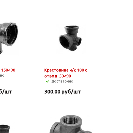
 150<90
Крестовина ч/к 100 с
чно
отвод. 50<90
Достаточно
б
/шт
300.00
руб
/шт