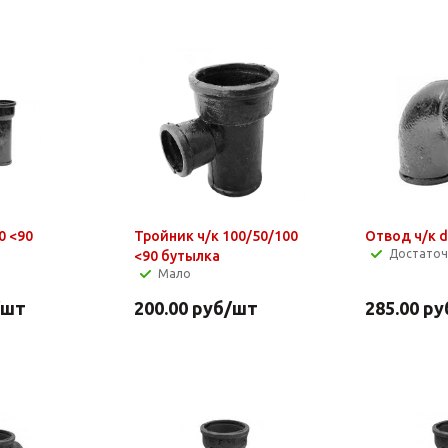
0 <90
Тройник ч/к 100/50/100
Отвод ч/к d
Достато
<90 бутылка
Мало
/шт
200.00
руб
/шт
285.00
ру