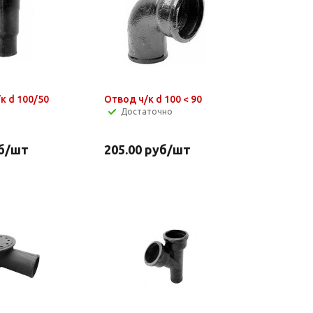
к d 100/50
Отвод ч/к d 100 < 90
Достаточно
б
/шт
205.00
руб
/шт