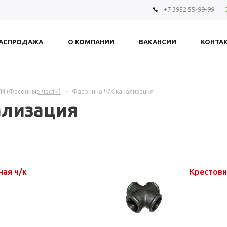
+7 3952 55-99-99
АСПРОДАЖА
О КОМПАНИИ
ВАКАНСИИ
КОНТА
И (Фасонные части)
-
Фасонина Ч/К канализация
ализация
ная ч/к
Крестови