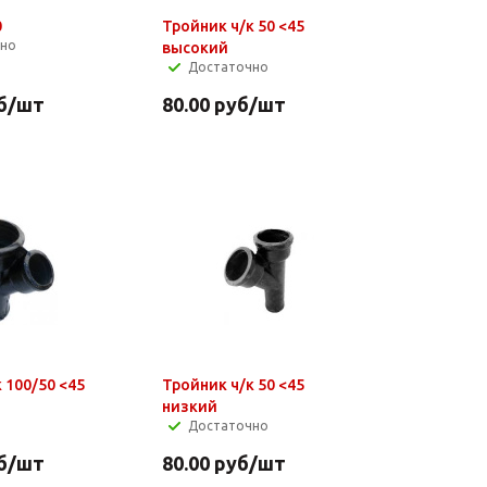
0
Тройник ч/к 50 <45
чно
высокий
Достаточно
б
/шт
80.00
руб
/шт
 100/50 <45
Тройник ч/к 50 <45
низкий
Достаточно
б
/шт
80.00
руб
/шт