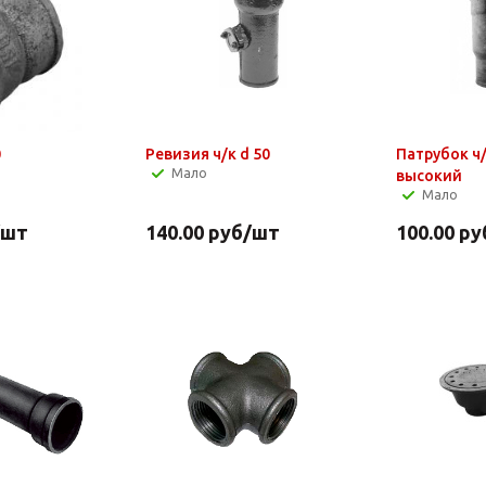
0
Ревизия ч/к d 50
Патрубок ч/
Мало
высокий
Мало
/шт
140.00
руб
/шт
100.00
ру