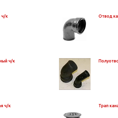
 ч/к
Отвод ка
ный ч/к
Полуотво
ая ч/к
Трап кан