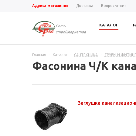
Адреса магазинов
Доставка
Вопрос-ответ
КАТАЛОГ
Р
Сеть
строймаркетов
Главная
-
Каталог
-
САНТЕХНИКА
-
ТРУБЫ И ФИТИНГ
Фасонина Ч/К кан
Заглушка канализацион