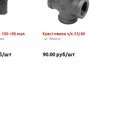
 100 <90 мал.
Крестовина ч/к 25/40
чно
Много
б
/шт
90.00
руб
/шт