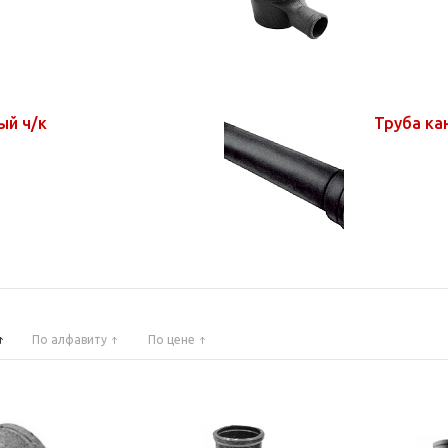
ый ч/к
Труба ка
По алфавиту
По цене