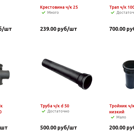
Крестовина ч/к 25
Трап ч/к 10
Много
Достато
б
/шт
239.00
руб
/шт
700.00
ру
/к
Труба ч/к d 50
Тройник ч/к
Достаточно
0
низкий
Мало
/шт
500.00
руб
/шт
200.00
ру