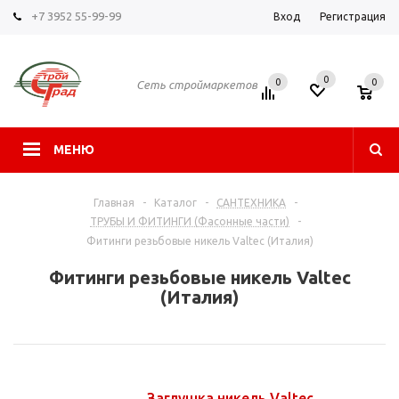
+7 3952 55-99-99
Вход
Регистрация
0
0
0
Сеть строймаркетов
МЕНЮ
Главная
-
Каталог
-
САНТЕХНИКА
-
ТРУБЫ И ФИТИНГИ (Фасонные части)
-
Фитинги резьбовые никель Valtec (Италия)
Фитинги резьбовые никель Valtec
(Италия)
Заглушка никель Valtec