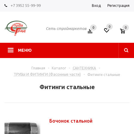
+7 3952 55-99-99
Вход
Регистрация
0
0
0
Сеть строймаркетов
МЕНЮ
Главная
-
Каталог
-
САНТЕХНИКА
-
ТРУБЫ И ФИТИНГИ (Фасонные части)
-
Фитинги стальные
Фитинги стальные
Бочонок стальной