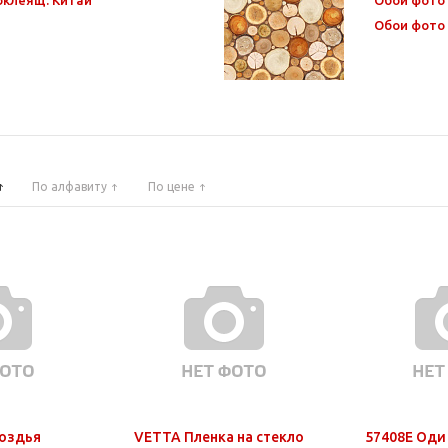
Обои фото
По алфавиту
По цене
роздья
VETTA Пленка на стекло
57408E Оди 