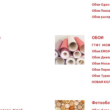
Обои Одес
Обои Пенз
Обои расп
и
ОБОИ
ГТФ1
МО
Обои ERIS
Обои Днеп
Обои Моск
Обои Перм
Обои Тури
НОВАЯ КО
Фотооб
оклеящ. Китай
Обои фото