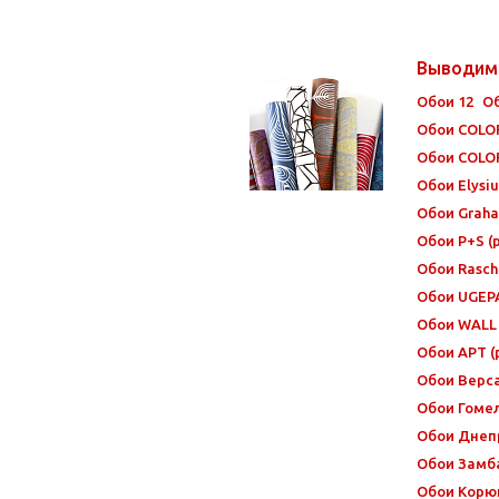
Выводим
Обои 12
О
Обои COLO
Обои COLO
Обои Elysi
Обои Grah
Обои P+S 
Обои Rasch
Обои UGEP
Обои WALL 
Обои АРТ 
Обои Верс
Обои Гоме
Обои Днеп
Обои Замб
Обои Корю