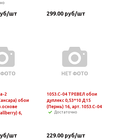
чно
уб
/шт
299.00
руб
/шт
а-2
1053.С-04 ТРЕВЕЛ обои
Сансара) обои
дуплекс 0,53*10 Д15
з.основе
(Пермь) 16, арт. 1053.С-04
Достаточно
llberry) 6,
уб
/шт
229.00
руб
/шт