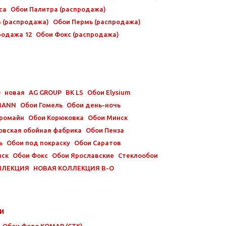
са
Обои Палитра (распродажа)
а (распродажа)
Обои Пермь (распродажа)
родажа 12
Обои Фокс (распродажа)
Ф
новая
AG GROUP
BK LS
Обои Elysium
MANN
Обои Гомель
Обои день-ночь
ромайн
Обои Корюковка
Обои Минск
овская обойная фабрика
Обои Пенза
ь
Обои под покраску
Обои Саратов
нск
Обои Фокс
Обои Ярославские
Стеклообои
ЛЛЕКЦИЯ
НОВАЯ КОЛЛЕКЦИЯ В-О
ои
Обои Фото KOMAR (СТК)