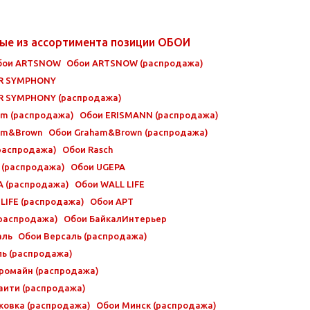
ые из ассортимента позиции ОБОИ
бои ARTSNOW
Обои ARTSNOW (распродажа)
R SYMPHONY
R SYMPHONY (распродажа)
um (распродажа)
Обои ERISMANN (распродажа)
am&Brown
Обои Graham&Brown (распродажа)
(распродажа)
Обои Rasch
 (распродажа)
Обои UGEPA
A (распродажа)
Обои WALL LIFE
LIFE (распродажа)
Обои АРТ
(распродажа)
Обои БайкалИнтерьер
аль
Обои Версаль (распродажа)
ль (распродажа)
ромайн (распродажа)
аити (распродажа)
ковка (распродажа)
Обои Минск (распродажа)