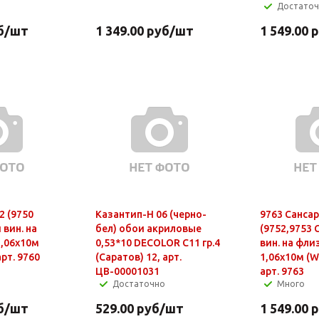
Достато
б
/шт
1 349.00
руб
/шт
1 549.00
р
2 (9750
Казантип-Н 06 (черно-
9763 Сансар
 вин. на
бел) обои акриловые
(9752,9753 
1,06х10м
0,53*10 DECOLOR С11 гр.4
вин. на фли
арт. 9760
(Саратов) 12, арт.
1,06х10м (Wa
ЦВ-00001031
арт. 9763
Достаточно
Много
б
/шт
529.00
руб
/шт
1 549.00
р