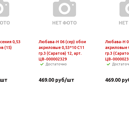
сения 0,53
Любава-Н 06 (сер) обои
Любава-Н 0
в (15)
акриловые 0,53*10 С11
акриловые 
гр.3 (Саратов) 12, арт.
гр.3 (Сарато
ЦВ-000002329
ЦВ-0000023
Достаточно
Достато
/шт
469.00
руб
/шт
469.00
ру