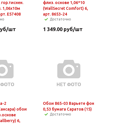
 гор.тиснен.
флиз. основе 1,06*10
н. 1,06х10м
(WallSecret Comfort) 6,
 арт. E57408
арт. 8653-24
чно
Достаточно
уб
/шт
1 349.00
руб
/шт
а-2
Обои 865-03 Варьете фон
Сансара) обои
0,53 бумага Саратов (15)
Достаточно
з.основе
llberry) 6,