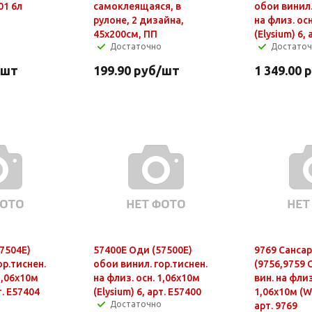
01 6л
самоклеящаяся, в
обои винил.
рулоне, 2 дизайна,
на флиз. ос
45х200см, ПП
(Elysium) 6,
Достаточно
Достато
/шт
199.90
руб
/шт
1 349.00
р
7504E)
57400E Оди (57500E)
9769 Сансар
ор.тиснен.
обои винил. гор.тиснен.
(9756,9759 
1,06х10м
на флиз. осн. 1,06х10м
вин. на фли
т. E57404
(Elysium) 6, арт. E57400
1,06х10м (Wa
Достаточно
арт. 9769