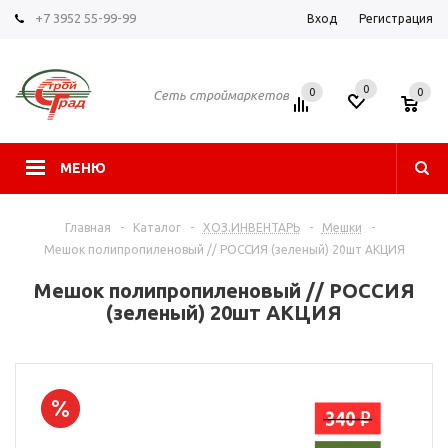
+7 3952 55-99-99
Вход
Регистрация
0
0
0
Сеть строймаркетов
МЕНЮ
Главная
-
Каталог
-
ХОЗ.ИНВЕНТАРЬ
-
Мешки
-
Мешок полипропиленовый // РОССИЯ (зеленый) 20шт АКЦИЯ
Мешок полипропиленовый // РОССИЯ
(зеленый) 20шт АКЦИЯ