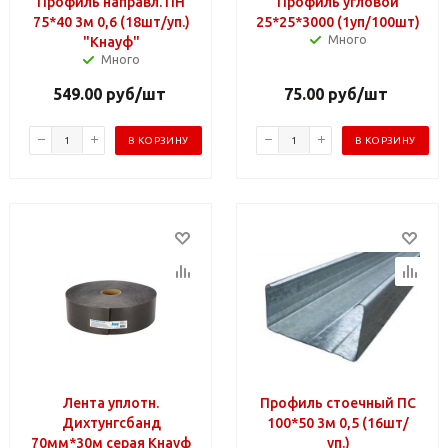
Профиль направл. ПН
Профиль угловой
75*40 3м 0,6 (18шт/уп.)
25*25*3000 (1уп/100шт)
Много
"Кнауф"
Много
549.00
руб
/шт
75.00
руб
/шт
В КОРЗИНУ
В КОРЗИНУ
Лента уплотн.
Профиль стоечный ПС
Дихтунгсбанд
100*50 3м 0,5 (16шт/
70мм*30м серая Кнауф
уп.)