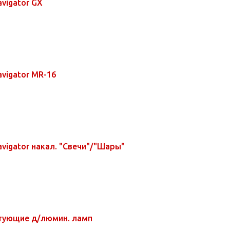
vigator GX
vigator MR-16
vigator накал. "Свечи"/"Шары"
тующие д/люмин. ламп