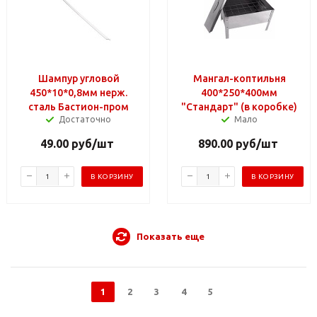
Шампур угловой
Мангал-коптильня
450*10*0,8мм нерж.
400*250*400мм
сталь Бастион-пром
"Стандарт" (в коробке)
Достаточно
Мало
49.00
руб
/шт
890.00
руб
/шт
В КОРЗИНУ
В КОРЗИНУ
Показать еще
1
2
3
4
5