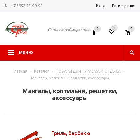
+7 3952 55-99-99
Вход
Регистрация
0
0
0
Сеть строймаркетов
МЕНЮ
Главная
-
Каталог
-
ТОВАРЫ ДЛЯ ТУРИЗМА И ОТДЫХА
-
Мангалы, коптильни, решетки, аксессуары
Мангалы, коптильни, решетки,
аксессуары
Гриль, барбекю