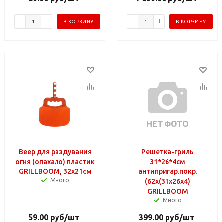
В КОРЗИНУ
В КОРЗИНУ
Веер для раздувания
Решетка-гриль
огня (опахало) пластик
31*26*4см
GRILLBOOM, 32х21см
антипригар.покр.
Много
(62х(31х26х4)
GRILLBOOM
Много
59.00
руб
/шт
399.00
руб
/шт