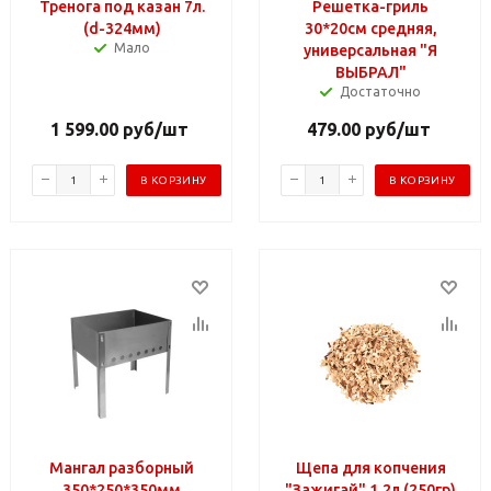
Тренога под казан 7л.
Решетка-гриль
(d-324мм)
30*20см средняя,
Мало
универсальная "Я
ВЫБРАЛ"
Достаточно
1 599.00
руб
/шт
479.00
руб
/шт
В КОРЗИНУ
В КОРЗИНУ
Мангал разборный
Щепа для копчения
350*250*350мм
"Зажигай" 1,2л (250гр)