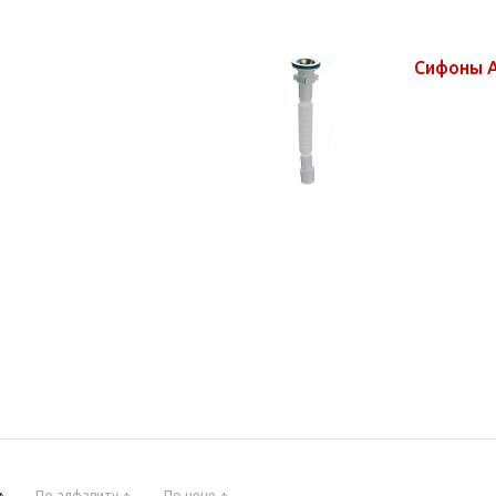
Сифоны 
*
По алфавиту
По цене