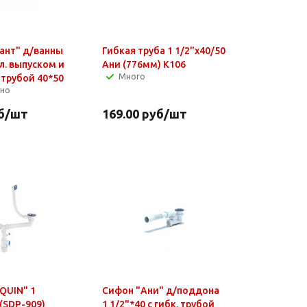
ант" д/ванны
Гибкая труба 1 1/2"х40/50
ул. выпуском и
Ани (776мм) К106
Много
. трубой 40*50
чно
б
/шт
169.00
руб
/шт
QUIN" 1
Сифон "Ани" д/поддона
 (SDP-909)
1 1/2"*40 с гибк. трубой