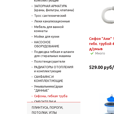
комплектующие
ЗАПОРНАЯ АРМАТУРА
(краны, фильтры, клапаны)
Трос сантехнический
Люки канализационные
Мебель для ванной
комнаты
Мойки для кухни
Сифон "Ани" 1
НАСОСНОЕ
гибк. трубой 
ОБОРУДОВАНИЕ
д/умыв
Подводка гибкая и шланги
Много
для стиральных машины
Полотенцесушители
529.00
руб
РАДИАТОРЫ ОТОПЛЕНИЯ
и комплектующие
САНФАЯНС И
КОМПЛЕКТУЮЩИЕ
Умывальники/души
"ДАЧНЫЕ"
Сифоны, гибкая труба
СМЕСИТЕЛИ И
КОМПЛЕКТУЮЩИЕ
ПЛИНТУСА, ПОРОГИ,
Счетчики воды,
ПОТОЛКИ, УГЛЫ