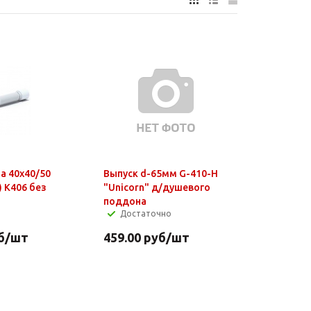
а 40х40/50
Выпуск d-65мм G-410-H
 К406 без
"Unicorn" д/душевого
поддона
Достаточно
б
/шт
459.00
руб
/шт