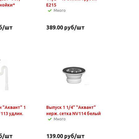
 мойки*
Е215
Много
б
/шт
389.00
руб
/шт
 "Аквант" 1
Выпуск 1 1/4" "Аквант"
F113 удлин.
нерж. сетка NV114 белый
Много
б
/шт
139.00
руб
/шт