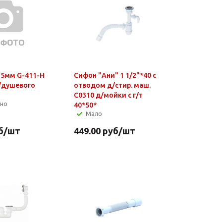
15мм G-411-H
Сифон "Ани" 1 1/2"*40 с
д/душевого
отводом д/стир. маш.
C0310 д/мойки с г/т
чно
40*50*
Мало
б
/шт
449.00
руб
/шт