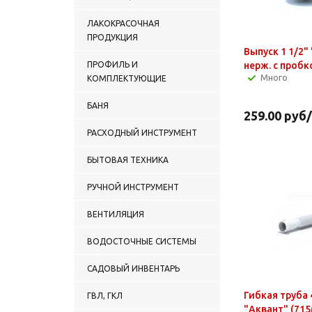
манометры
Уплотнительные
ЛАКОКРАСОЧНАЯ
материалы, манжеты
ПРОДУКЦИЯ
ТРУБЫ И ФИТИНГИ
Выпуск 1 1/2"
(Фасонные части)
ПРОФИЛЬ И
нерж. с проб
Фильтры для воды
Много
КОМПЛЕКТУЮЩИЕ
бытовые
Хомуты сантехнические
БАНЯ
259.00
руб
Труба изоляционная
ВОДЯНЫЕ ТЕПЛЫЕ ПОЛЫ
РАСХОДНЫЙ ИНСТРУМЕНТ
(трубы и комлектующие)
БЫТОВАЯ ТЕХНИКА
РУЧНОЙ ИНСТРУМЕНТ
ВЕНТИЛЯЦИЯ
ВОДОСТОЧНЫЕ СИСТЕМЫ
САДОВЫЙ ИНВЕНТАРЬ
Гибкая труба 
ГВЛ, ГКЛ
"Аквант" (71