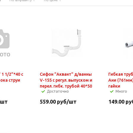
1 1/2"*40 с
Сифон "Аквант" д/ванны
Гибкая труб
ока струи
V-155 с регул. выпуском и
Ани (761мм)
перел. гибк. трубой 40*50
гайки
Достаточно
Много
/шт
559.00
руб
/шт
149.00
ру