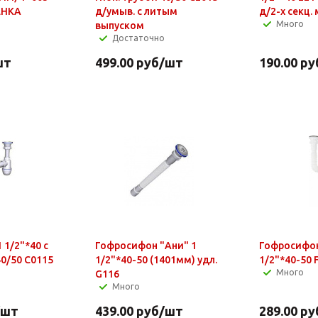
ЕНКА
д/умыв. с литым
д/2-х секц.
Много
выпуском
Достаточно
шт
499.00
руб
/шт
190.00
ру
 1/2"*40 с
Гофросифон "Ани" 1
Гофросифон
40/50 С0115
1/2"*40-50 (1401мм) удл.
1/2"*40-50 
Много
G116
Много
/шт
439.00
руб
/шт
289.00
ру