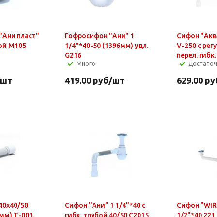
 "Ани пласт"
Гофросифон "Ани" 1
Сифон "Акв
кой М105
1/4"*40-50 (1396мм) удл.
V-250 с рег
G216
перел. гибк
Много
Достато
/шт
419.00
руб
/шт
629.00
ру
40х40/50
Сифон "Ани" 1 1/4"*40 с
Сифон "WIR
5мм) Т-003
гибк. трубой 40/50 С2015
1/2"*40 221