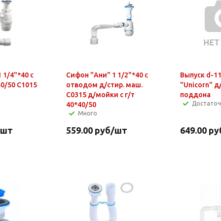
 1/4"*40 с
Сифон "Ани" 1 1/2"*40 с
Выпуск d-1
40/50 С1015
отводом д/стир. маш.
"Unicorn" 
C0315 д/мойки с г/т
поддона
Достато
40*40/50
Много
/шт
559.00
руб
/шт
649.00
ру