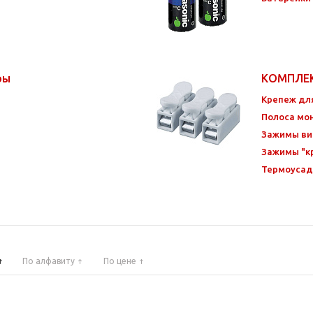
ры
КОМПЛЕ
Крепеж дл
Полоса мо
Зажимы ви
Зажимы "к
Термоусад
По алфавиту
По цене