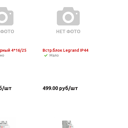
рный 4*16/25
Встр.блок Legrand IP44
чно
Мало
б
/шт
499.00
руб
/шт