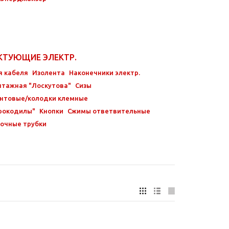
КТУЮЩИЕ ЭЛЕКТР.
я кабеля
Изолента
Наконечники электр.
нтажная "Лоскутова"
Сизы
нтовые/колодки клемные
рокодилы"
Кнопки
Сжимы ответвительные
очные трубки