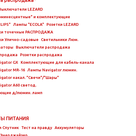
Выключатели LEZARD
минесцентные" и комплектующие
LIPS"
Лампы "ECOLA"
Розетки LEZARD
ки точечные РАСПРОДАЖА
ки Улично-садовые
Светильники Люм.
маторы
Выключатели распродажа
спродажа
Розетки распродажа
igator GX
Комплектующие для кабель-канала
igator MR-16
Лампы Navigator люмин.
gator накал. "Свечи"/"Шары"
gator А60 светод.
ющие д/люмин. ламп
ТЫ ПИТАНИЯ
я Спутник
Тест на правду
Аккумуляторы
 Энерджайзер