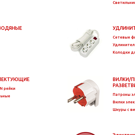
Светильни
 ВОДЯНЫЕ
УДЛИНИ
Сетевые ф
Удлинител
Колодки д
ПЛЕКТУЮЩИЕ
ВИЛКИ/П
РАЗВЕТ
IN рейки
Патроны эл
льные
Вилки элек
Шнуры с в
Электри