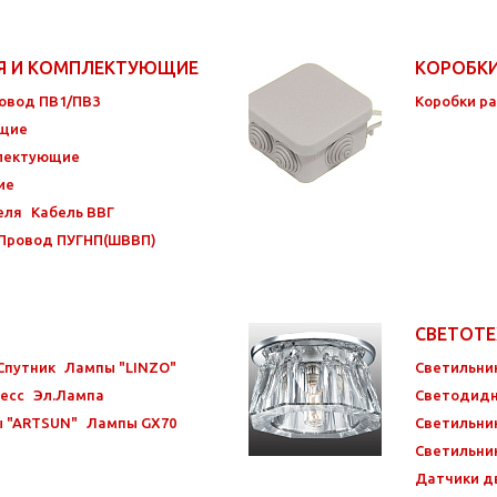
ИЯ И КОМПЛЕКТУЮЩИЕ
КОРОБК
овод ПВ1/ПВ3
Коробки р
ющие
плектующие
ие
еля
Кабель ВВГ
Провод ПУГНП(ШВВП)
СВЕТОТ
Спутник
Лампы "LINZO"
Светильни
есс
Эл.Лампа
Светодидн
 "ARTSUN"
Лампы GX70
Светильни
Светильни
Датчики д