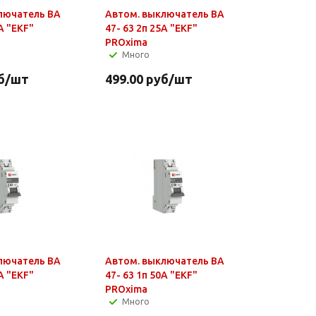
лючатель ВА
Автом. выключатель ВА
А "EKF"
47- 63 2п 25А "EKF"
PROxima
Много
б
/шт
499.00
руб
/шт
лючатель ВА
Автом. выключатель ВА
А "EKF"
47- 63 1п 50А "EKF"
PROxima
Много