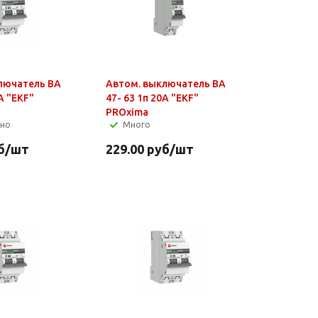
лючатель ВА
Автом. выключатель ВА
А "EKF"
47- 63 1п 20А "EKF"
PROxima
чно
Много
б
/шт
229.00
руб
/шт