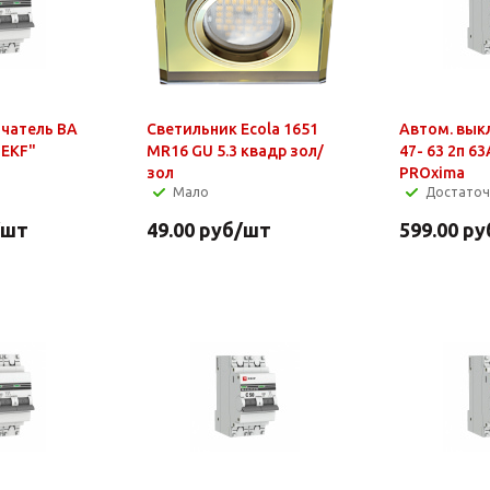
чатель ВА
Светильник Ecola 1651
Автом. вык
"EKF"
MR16 GU 5.3 квадр зол/
47- 63 2п 63
зол
PROxima
Мало
Достато
/шт
49.00
руб
/шт
599.00
ру