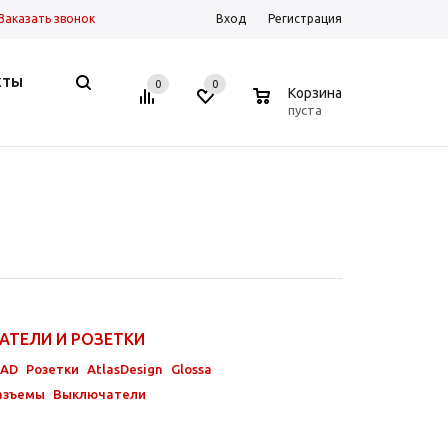
Заказать звонок
Вход
Регистрация
КТЫ
0
0
0
Корзина
пуста
АТЕЛИ И РОЗЕТКИ
-AD
Розетки
AtlasDesign
Glossa
азъемы
Выключатели