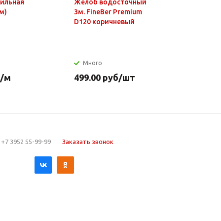
фильная
Желоб водосточный
Чайник э
м)
3м. FineBer Premium
1,8л, 150
D120 коричневый
нагр.элем
нерж.стал
Много
Много
/м
499.00
руб
/шт
649.90
р
+7 3952 55-99-99
Заказать звонок