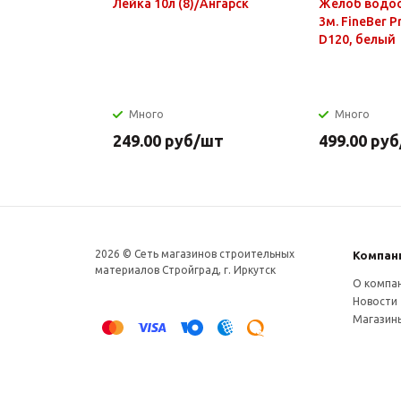
Лейка 10л (8)/Ангарск
Желоб водо
3м. FineBer 
D120, белый
Много
Много
249.00
руб
/шт
499.00
руб
2026 © Сеть магазинов строительных
Компан
материалов Стройград, г. Иркутск
О компа
Новости
Магазин