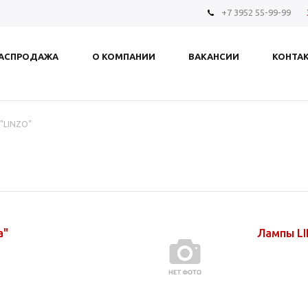
+7 3952 55-99-99
АСПРОДАЖА
О КОМПАНИИ
ВАКАНСИИ
КОНТА
"LINZO"
а"
Лампы LI