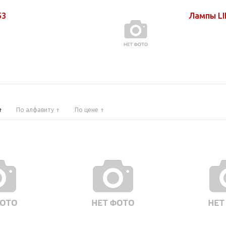
53
Лампы L
По алфавиту
По цене