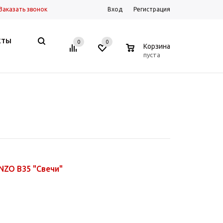
Заказать звонок
Вход
Регистрация
КТЫ
0
0
0
Корзина
пуста
NZO B35 "Свечи"