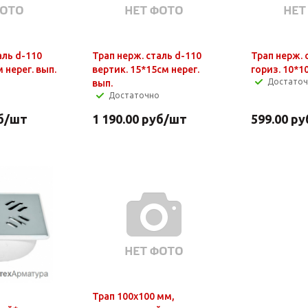
аль d-110
Трап нерж. сталь d-110
Трап нерж. 
 нерег. вып.
вертик. 15*15см нерег.
гориз. 10*1
Достато
вып.
Достаточно
б
/шт
1 190.00
руб
/шт
599.00
ру
Трап 100х100 мм,