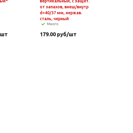
ный*
вертикальный, с защит.
от запахов, внеш/внутр
d=40/37 мм, нержав.
сталь, черный
Много
/шт
179.00
руб
/шт