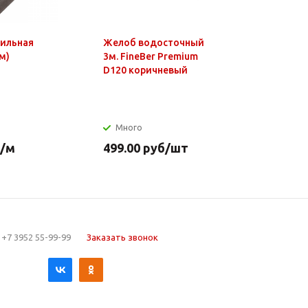
фильная
Желоб водосточный
Чайник э
м)
3м. FineBer Premium
1,8л, 150
D120 коричневый
нагр.элем
нерж.стал
Много
Много
/м
499.00
руб
/шт
649.90
р
+7 3952 55-99-99
Заказать звонок