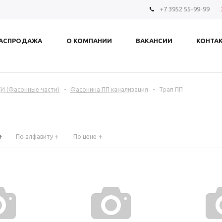
+7 3952 55-99-99
АСПРОДАЖА
О КОМПАНИИ
ВАКАНСИИ
КОНТА
И (Фасонные части)
-
Фасонина ПП канализация
-
Трап ПП
По алфавиту
По цене