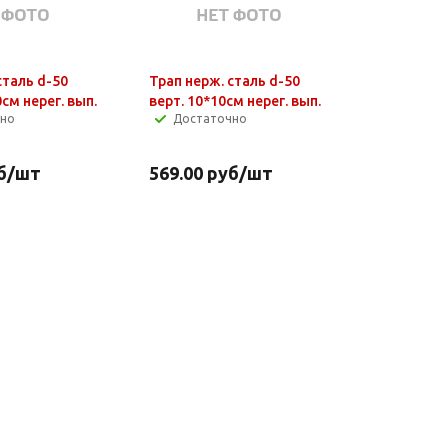
сталь d-50
Трап нерж. сталь d-50
0см нерег. вып.
верт. 10*10см нерег. вып.
чно
Достаточно
б
/шт
569.00
руб
/шт