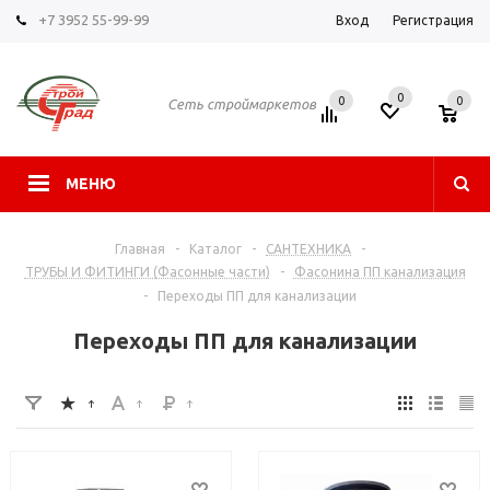
+7 3952 55-99-99
Вход
Регистрация
0
0
0
Сеть строймаркетов
МЕНЮ
Главная
-
Каталог
-
САНТЕХНИКА
-
ТРУБЫ И ФИТИНГИ (Фасонные части)
-
Фасонина ПП канализация
-
Переходы ПП для канализации
Переходы ПП для канализации