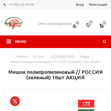
+7 3952 55-99-99
Вход
Регистрация
0
0
0
Сеть строймаркетов
МЕНЮ
Главная
-
Каталог
-
ХОЗ.ИНВЕНТАРЬ
-
Мешки
-
Мешок полипропиленовый // РОССИЯ (зеленый) 10шт АКЦИЯ
Мешок полипропиленовый // РОССИЯ
(зеленый) 10шт АКЦИЯ