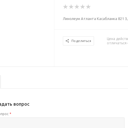
Линолеум Атланта Касабланка 821 3,
Цена действ
Поделиться
отличаться 
адать вопрос
опрос
*