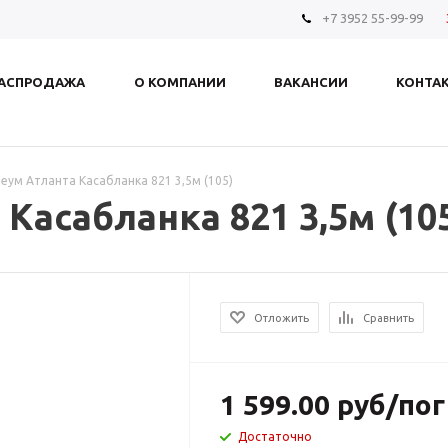
+7 3952 55-99-99
АСПРОДАЖА
О КОМПАНИИ
ВАКАНСИИ
КОНТА
еум Атланта Касабланка 821 3,5м (105)
Касабланка 821 3,5м (10
Отложить
Сравнить
1 599.00
руб
/пог
Достаточно