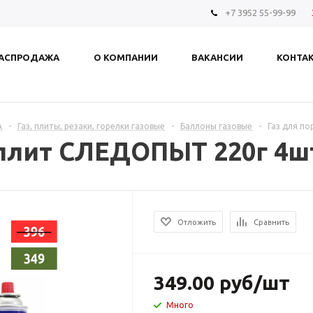
+7 3952 55-99-99
АСПРОДАЖА
О КОМПАНИИ
ВАКАНСИИ
КОНТА
А
-
Газ, плиты, резаки, горелки газовые
-
Баллоны газовые
-
Газ для п
. плит СЛЕДОПЫТ 220г 4
Отложить
Сравнить
349.00
руб
/шт
Много