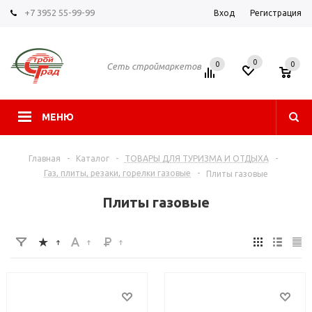
+7 3952 55-99-99
Вход
Регистрация
0
0
0
Сеть строймаркетов
МЕНЮ
Главная
-
Каталог
-
ТОВАРЫ ДЛЯ ТУРИЗМА И ОТДЫХА
-
Газ, плиты, резаки, горелки газовые
-
Плиты газовые
Плиты газовые