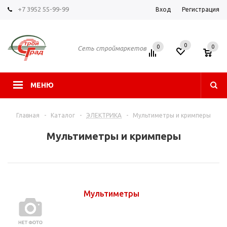
+7 3952 55-99-99
Вход
Регистрация
0
0
0
Сеть строймаркетов
МЕНЮ
Главная
-
Каталог
-
ЭЛЕКТРИКА
-
Мультиметры и кримперы
Мультиметры и кримперы
Мультиметры