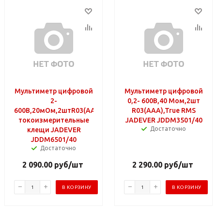
Мультиметр цифровой
Мультиметр цифровой
2-
0,2- 600В,40 Мом,2шт
600В,20мОм,2штR03(AAA)
R03(AAA),True RMS
токоизмерительные
JADEVER JDDM3501/40
Достаточно
клещи JADEVER
JDDM6501/40
Достаточно
2 090.00
руб
/шт
2 290.00
руб
/шт
В КОРЗИНУ
В КОРЗИНУ