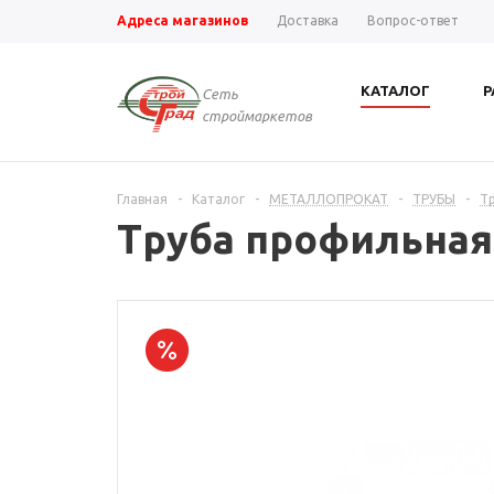
Адреса магазинов
Доставка
Вопрос-ответ
КАТАЛОГ
Р
Сеть
строймаркетов
Главная
-
Каталог
-
МЕТАЛЛОПРОКАТ
-
ТРУБЫ
-
Т
Труба профильная 