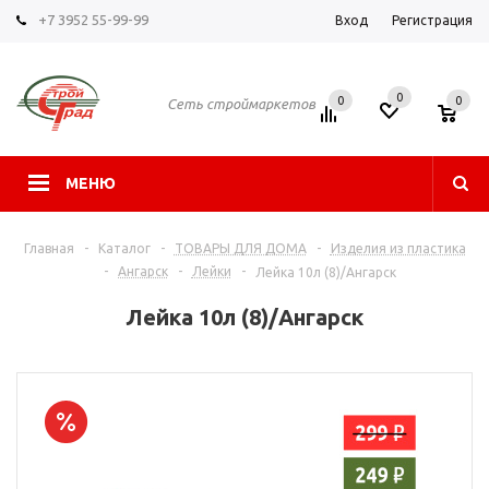
+7 3952 55-99-99
Вход
Регистрация
0
0
0
Сеть строймаркетов
МЕНЮ
Главная
-
Каталог
-
ТОВАРЫ ДЛЯ ДОМА
-
Изделия из пластика
-
Ангарск
-
Лейки
-
Лейка 10л (8)/Ангарск
Лейка 10л (8)/Ангарск