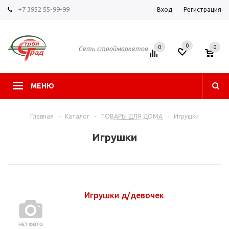
+7 3952 55-99-99
Вход
Регистрация
0
0
0
Сеть строймаркетов
МЕНЮ
Главная
-
Каталог
-
ТОВАРЫ ДЛЯ ДОМА
-
Игрушки
Игрушки
Игрушки д/девочек