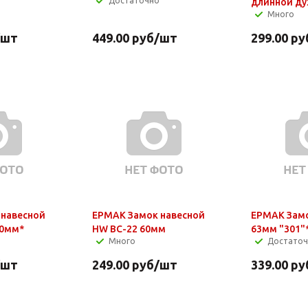
Достаточно
длинной д
Много
/шт
449.00
руб
/шт
299.00
ру
 навесной
ЕРМАК Замок навесной
ЕРМАК Замо
60мм*
HW BC-22 60мм
63мм "301"
Много
Достато
/шт
249.00
руб
/шт
339.00
ру