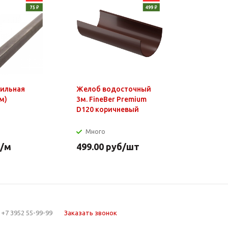
фильная
Желоб водосточный
Чайник э
м)
3м. FineBer Premium
1,8л, 150
D120 коричневый
нагр.элем
нерж.стал
Много
Много
/м
499.00
руб
/шт
649.90
р
+7 3952 55-99-99
Заказать звонок