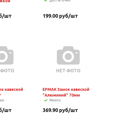
Достаточно
ужкой
б
/шт
199.00
руб
/шт
к навесной
ЕРМАК Замок навесной
*
"Алюминий" 70мм
чно
Много
б
/шт
369.90
руб
/шт