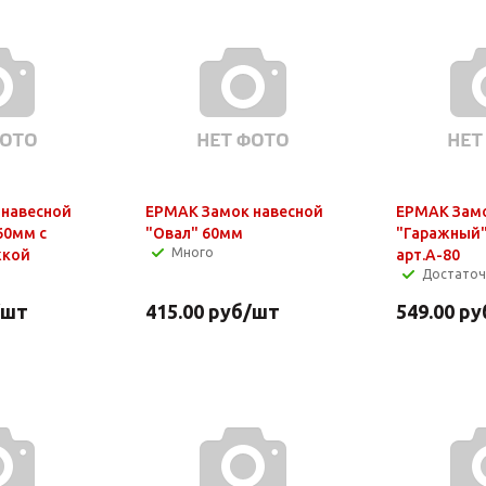
 навесной
ЕРМАК Замок навесной
ЕРМАК Замо
60мм с
"Овал" 60мм
"Гаражный
Много
жкой
арт.А-80
Достато
/шт
415.00
руб
/шт
549.00
ру