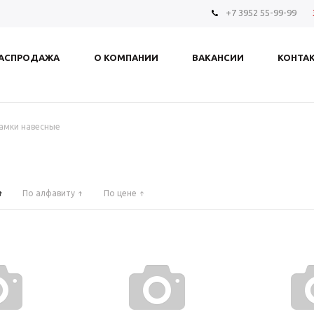
+7 3952 55-99-99
АСПРОДАЖА
О КОМПАНИИ
ВАКАНСИИ
КОНТА
амки навесные
По алфавиту
По цене