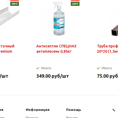
сточный
Антисептик СПЕЦНАЗ
Труба про
Premium
антиплесень 0,85кг
20*20 (1,5м
Много
Много
/шт
349.00
руб
/шт
75.00
руб
ия
Информация
Помощь
нии
Помощь
Бренды