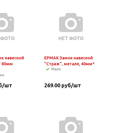
к навесной
ЕРМАК Замок навесной
" 80мм
"Страж", металл, 40мм*
Мало
чно
б
/шт
269.00
руб
/шт