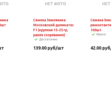
яника
Семена Земляника
Семена Зем
0шт
Московский деликатес
ремонтантн
F1 (крупная 15-25 гр,
100шт.
Много
ранее созревание)
Достаточно
шт
139.00
руб
/шт
42.00
руб