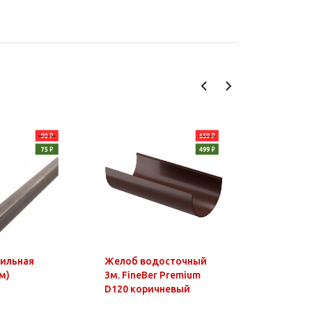
фильная
Желоб водосточный
Чайник э
м)
3м. FineBer Premium
1,8л, 150
D120 коричневый
нагр.элем
нерж.стал