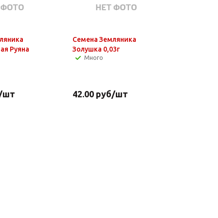
ляника
Семена Земляника
ая Руяна
Золушка 0,03г
Много
/шт
42.00
руб
/шт