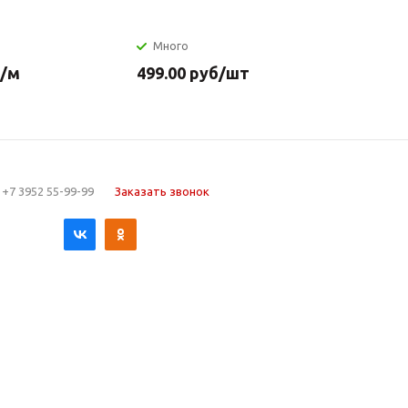
Много
Много
/м
499.00
руб
/шт
649.90
р
+7 3952 55-99-99
Заказать звонок