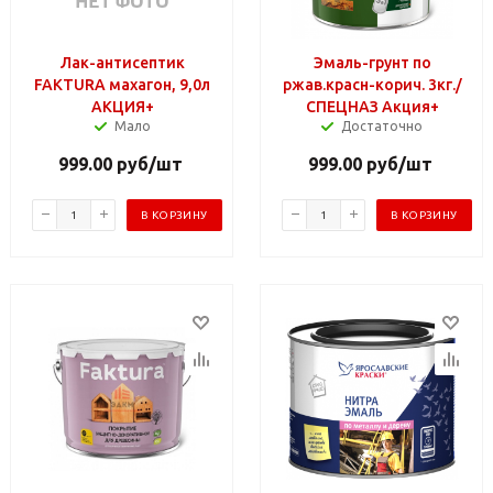
Лак-антисептик
Эмаль-грунт по
FAKTURA махагон, 9,0л
ржав.красн-корич. 3кг./
АКЦИЯ+
СПЕЦНАЗ Акция+
Мало
Достаточно
999.00
руб
/шт
999.00
руб
/шт
В КОРЗИНУ
В КОРЗИНУ