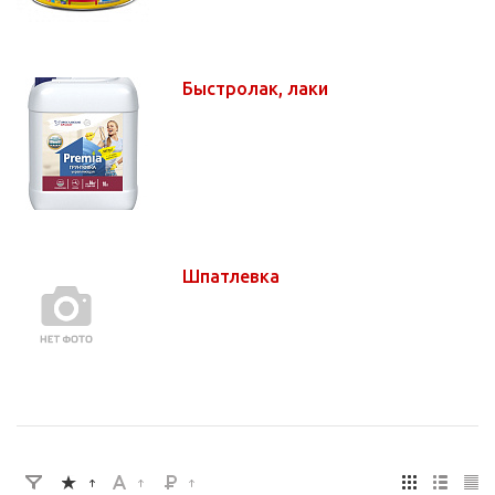
Быстролак, лаки
Шпатлевка