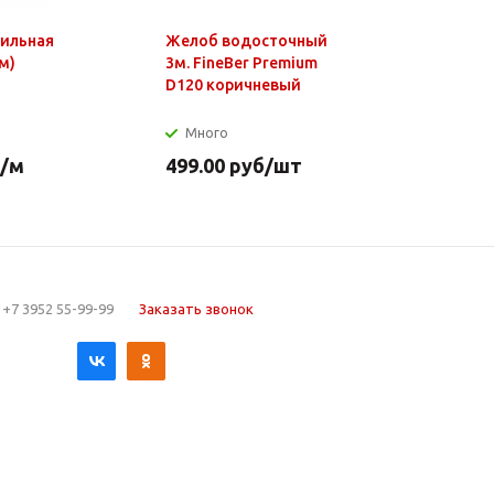
фильная
Желоб водосточный
Чайник э
м)
3м. FineBer Premium
1,8л, 150
D120 коричневый
нагр.элем
нерж.стал
Много
Много
/м
499.00
руб
/шт
649.90
р
+7 3952 55-99-99
Заказать звонок