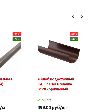
фильная
Желоб водосточный
Чайник э
м)
3м. FineBer Premium
1,8л, 150
D120 коричневый
нагр.элем
нерж.стал
Много
Много
/м
499.00
руб
/шт
649.90
р