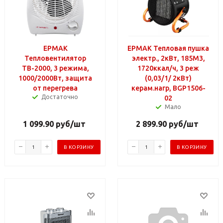
ЕРМАК
ЕРМАК Тепловая пушка
Тепловентилятор
электр., 2кВт, 185М3,
ТВ-2000, 3 режима,
1720ккал/ч, 3 реж
1000/2000Вт, защита
(0,03/1/ 2кВт)
от перегрева
керам.нагр, BGP1506-
Достаточно
02
Мало
1 099.90
руб
/шт
2 899.90
руб
/шт
В КОРЗИНУ
В КОРЗИНУ