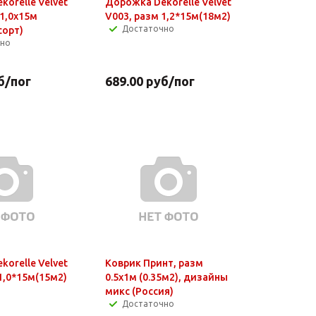
orelle Velvet
Дорожка Dekorelle Velvet
 1,0x15м
V003, разм 1,2*15м(18м2)
Достаточно
сорт)
чно
б
/пог
689.00
руб
/пог
orelle Velvet
Коврик Принт, разм
1,0*15м(15м2)
0.5х1м (0.35м2), дизайны
микс (Россия)
Достаточно