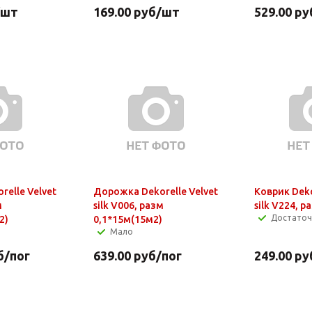
/шт
169.00
руб
/шт
529.00
ру
elle Velvet
Дорожка Dekorelle Velvet
Коврик Deko
м
silk V006, разм
silk V224, 
Достато
2)
0,1*15м(15м2)
Мало
б
/пог
639.00
руб
/пог
249.00
ру