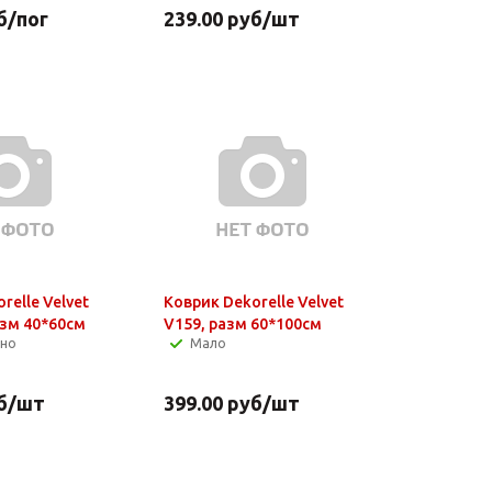
б
/пог
239.00
руб
/шт
relle Velvet
Коврик Dekorelle Velvet
разм 40*60см
V159, разм 60*100см
чно
Мало
б
/шт
399.00
руб
/шт