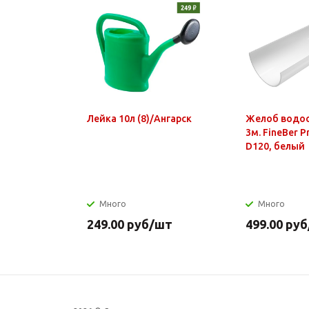
Лейка 10л (8)/Ангарск
Желоб водо
3м. FineBer 
D120, белый
Много
Много
249.00
руб
/шт
499.00
руб