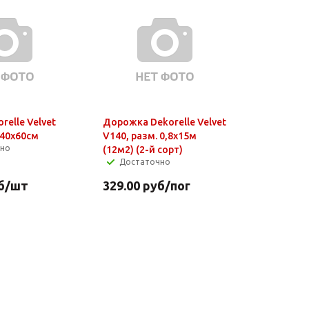
relle Velvet
Дорожка Dekorelle Velvet
 40x60см
V140, разм. 0,8x15м
чно
(12м2) (2-й сорт)
Достаточно
б
/шт
329.00
руб
/пог