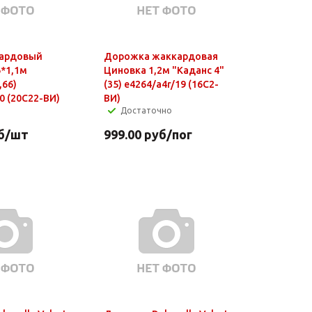
кардовый
Дорожка жаккардовая
6*1,1м
Циновка 1,2м "Каданс 4"
,66)
(35) е4264/а4r/19 (16С2-
0 (20С22-ВИ)
ВИ)
Достаточно
б
/шт
999.00
руб
/пог