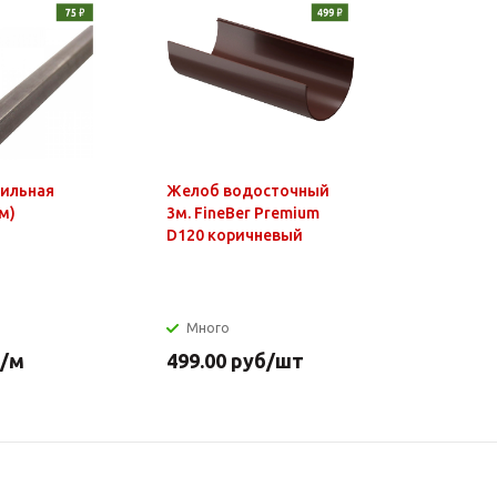
фильная
Желоб водосточный
Чайник э
м)
3м. FineBer Premium
1,8л, 150
D120 коричневый
нагр.элем
нерж.стал
Много
Много
/м
499.00
руб
/шт
649.90
р