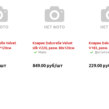
lle Velvet
Коврик Dekorelle Velvet
Коврик Deko
0*120см
silk V220, разм. 80x120см
V183, разм.
Мало
Достато
/шт
849.00
руб
/шт
229.00
ру