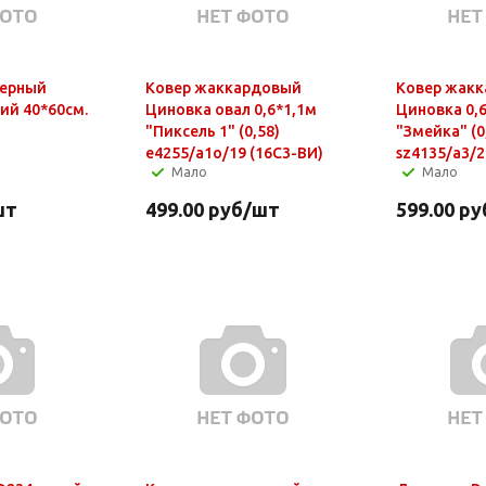
верный
Ковер жаккардовый
Ковер жак
й 40*60см.
Циновка овал 0,6*1,1м
Циновка 0,
"Пиксель 1" (0,58)
"Змейка" (0
e4255/a1о/19 (16С3-ВИ)
sz4135/a3/2
Мало
Мало
шт
499.00
руб
/шт
599.00
ру