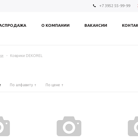
+7 3952 55-99-99
АСПРОДАЖА
О КОМПАНИИ
ВАКАНСИИ
КОНТА
ки
-
Коврики DEKOREL
По алфавиту
По цене